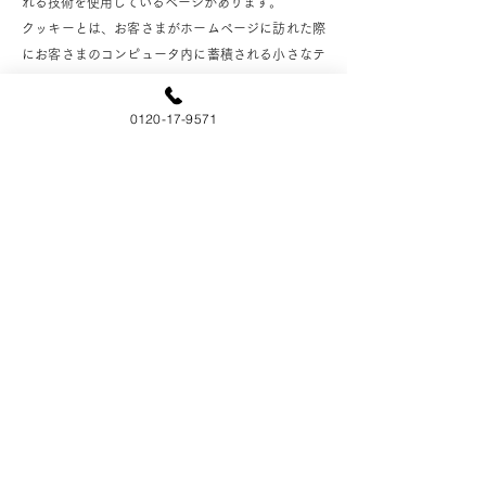
れる技術を使用しているページがあります。
クッキーとは、お客さまがホームページに訪れた際
にお客さまのコンピュータ内に蓄積される小さなテ
キストファイルのことです。これにより再度お客さ
まがホームページを訪れた際にお客さまのコンピュ
0120-17-9571
ータが認識され、利便性が向上します。クッキーの
中には個人が特定できる情報は残りません。
ほとんどのコンピュータのブラウザがクッキーを受
け入れられるように設定されていますが、ご使用の
ブラウザでクッキーの受け入れを拒否する設定をす
ることも可能です。但し、その結果、ホームページ
の一部の機能が正常に作動しない場合がありますの
でご了承ください。
2）他サイトのリンクについて
当社ホームページには、お客さまに対し、有用な情
報・サービスをご提供するため他の会社の運営する